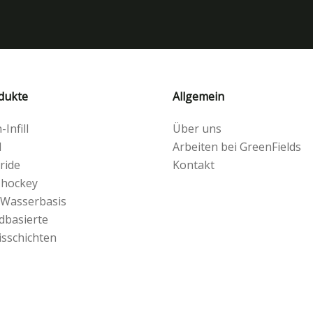
dukte
Allgemein
Infill
Über uns
l
Arbeiten bei GreenFields
ride
Kontakt
 hockey
 Wasserbasis
dbasierte
isschichten