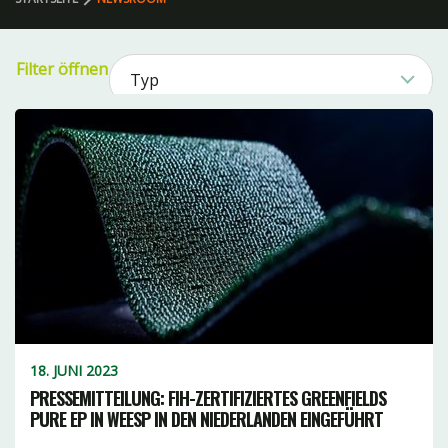
Filter öffnen
Typ
Nachrichten51
Sport
Football1
Produkt
Baseball2
Football79
Hockey21
Lacrosse3
Bereich1
Kategorie
Sport8
Entwicklung11
Rugby16
-Reihe 26
Tennis1
1
PE2
FILTER LÖSCHEN
Rein5
18. JUNI 2023
10
Hybrid17
15
PRESSEMITTEILUNG: FIH-ZERTIFIZIERTES GREENFIELDS
TX10
PURE EP IN WEESP IN DEN NIEDERLANDEN EINGEFÜHRT
XtraGras18
Sandbasiert1
getuftet16