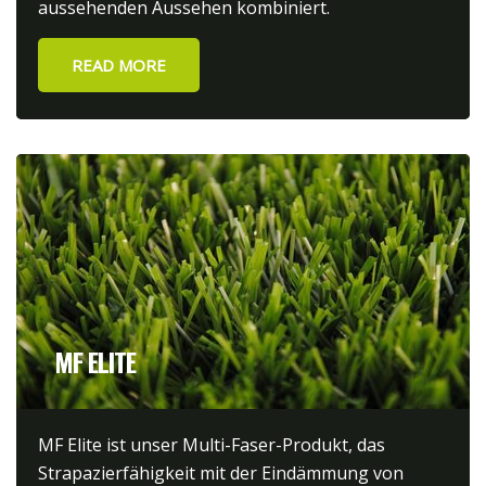
aussehenden Aussehen kombiniert.
1
1
READ MORE
MF ELITE
MF Elite ist unser Multi-Faser-Produkt, das
Strapazierfähigkeit mit der Eindämmung von