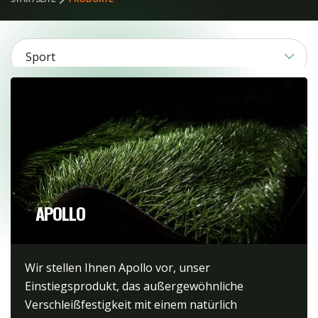
Sport
3
Produkt
2
9
1
Kategorie
4
1
3
1
2
APOLLO
FILTER LÖSCHEN
5
1
1
3
2
2
Wir stellen Ihnen Apollo vor, unser
1
2
1
Einstiegsprodukt, das außergewöhnliche
2
3
Verschleißfestigkeit mit einem natürlich