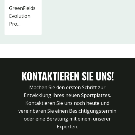
16
1
4
GreenFields
Evolution
22
3
Pro…
15
48
19
2
13
KONTAKTIEREN SIE UNS!
Machen Sie den ersten Schritt zur
Entwicklung Ihres neuen Sportplatzes.
Kontaktieren Sie uns noch heute und
vereinbaren Sie einen Besichtigungstermin
oder eine Beratung mit einem unserer
Experten.