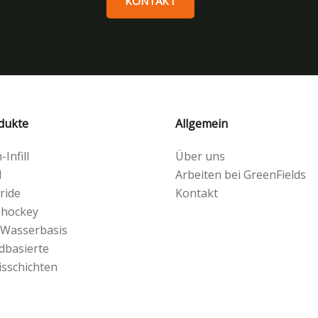
KONTAKT
dukte
Allgemein
Infill
Über uns
l
Arbeiten bei GreenFields
ride
Kontakt
 hockey
 Wasserbasis
dbasierte
isschichten