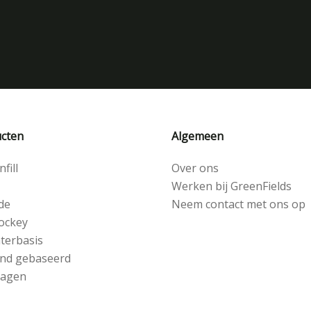
cten
Algemeen
fill
Over ons
Werken bij GreenFields
de
Neem contact met ons op
ockey
terbasis
nd gebaseerd
lagen