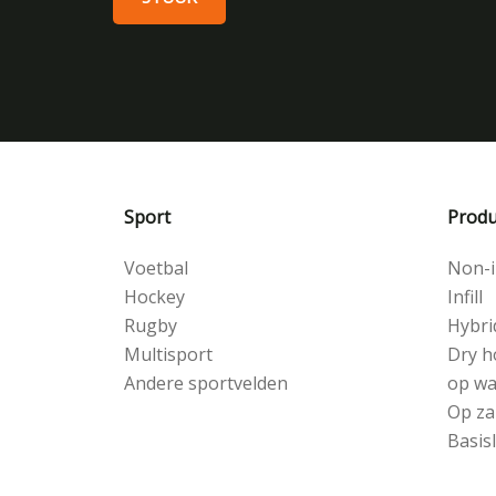
Sport
Produ
Voetbal
Non-in
Hockey
Infill
Rugby
Hybri
Multisport
Dry h
Andere sportvelden
op wa
Op za
Basis