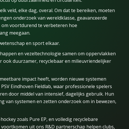
ocus op duurzaamheid en circulariteit.
 elk veld, elke dag, overal. Om dat te bereiken, moeten
rengen onderzoek van wereldklasse, geavanceerde
en om voortdurend te verbeteren hoe
lang meegaan.
wetenschap en sport elkaar.
happen en vezeltechnologie samen om oppervlakken
ar ook duurzamer, recyclebaar en milieuvriendelijker
en meetbare impact heeft, worden nieuwe systemen
t PSV Eindhoven Fieldlab, waar professionele spelers
ren door middel van intensief, dagelijks gebruik. Hun
ling van systemen en zetten onderzoek om in bewezen,
-hockey zoals Pure EP, en volledig recyclebare
 voortkomen uit ons R&D partnerschap helpen clubs,