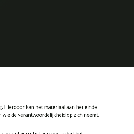
g. Hierdoor kan het materiaal aan het einde
n wie de verantwoordelijkheid op zich neemt,
culair ontwerp: het vereenvoudigt het