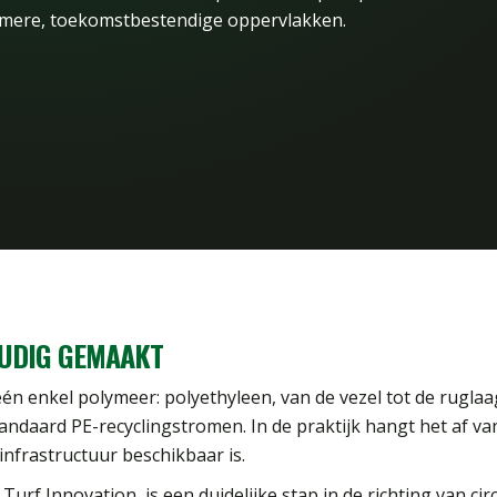
mere, toekomstbestendige oppervlakken.
OUDIG GEMAAKT
én enkel polymeer: polyethyleen, van de vezel tot de ruglaa
andaard PE-recyclingstromen. In de praktijk hangt het af va
nfrastructuur beschikbaar is.
rf Innovation, is een duidelijke stap in de richting van cir