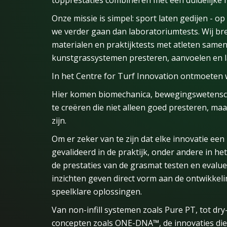
topprestaties combineren met een duidelijke f
Onze missie is simpel: sport laten gedijen - op
we verder gaan dan laboratoriumtests. Wij b
materialen en praktijktests met atleten sam
kunstgrassystemen presteren, aanvoelen en 
In het Centre for Turf Innovation ontmoeten 
Hier komen biomechanica, bewegingswetensc
te creëren die niet alleen goed presteren, ma
zijn.
Om er zeker van te zijn dat elke innovatie e
gevalideerd in de praktijk, onder andere in he
de prestaties van de grasmat testen en evalue
inzichten geven direct vorm aan de ontwikke
speelklare oplossingen.
Van non-infill systemen zoals Pure PT, tot dry
concepten zoals ONE-DNA™, de innovaties die