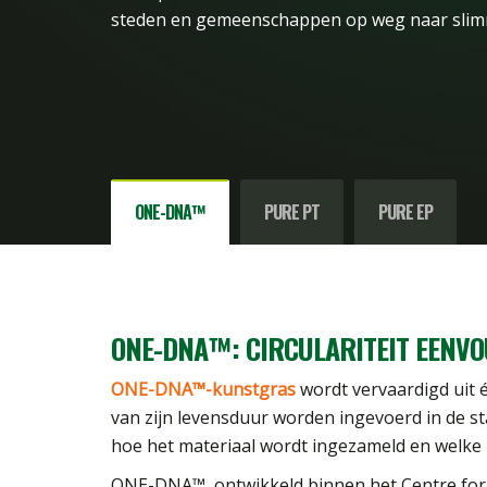
steden en gemeenschappen op weg naar slim
ONE-DNA™
PURE PT
PURE EP
ONE-DNA™: CIRCULARITEIT EENV
ONE-DNA™-kunstgras
wordt vervaardigd uit é
van zijn levensduur worden ingevoerd in de st
hoe het materiaal wordt ingezameld en welke i
ONE-DNA™, ontwikkeld binnen het Centre for Tu