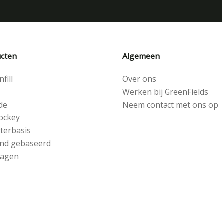
cten
Algemeen
fill
Over ons
Werken bij GreenFields
de
Neem contact met ons op
ockey
terbasis
nd gebaseerd
lagen