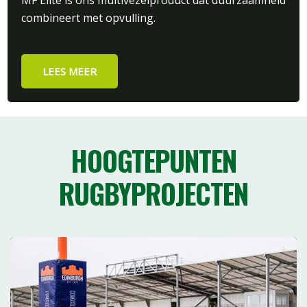
MF Elite is ons multivezelproduct dat duurzaamheid
combineert met opvulling.
LEES MEER
HOOGTEPUNTEN
RUGBYPROJECTEN