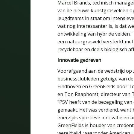
Marcel Brands, technisch manager 
van de nieuwe kunstgrasvelden op
jeugdteams in staat om intensieve
wat nog interessanter is, is dat 
ontwikkeling van hybride velden."
een natuurgrasveld versterkt met
recyclebaar en deels biologisch a
Innovatie gedreven
Voorafgaand aan de wedstrijd o
businessclubleden getuige van d
Eindhoven en GreenFields door T
en Ton Raaphorst, directeur van T
"PSV heeft van de bezegeling v
gemaakt. Het was verdiend, want 
enerzijds sportieve innovatie en a
GreenFields is houder van credent
wereldwijd, waaronder American La