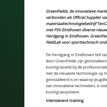
GreenFields, de innovatieve markt
verbonden als Official Supplier v
materiaaltechnologiebedrijf TenC
met PSV Eindhoven diverse nieuw
Herdgang in Eindhoven. GreenFie
FieldLab voor sporttechnisch ond
De Herdgang in Eindhoven telt tal
door GreenFields zijn geïnstalleer
kunstgrasveld bij de professionals 
met de nieuwste technologie op he
geïnstalleerd is en waarop jeugdt
van innovatieve technieken, is o
kunstgrassysteem.
Intensievere training