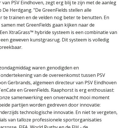
van PSV Eindhoven, zegt erg blij te zijn met de aanleg
 De Herdgang. "De GreenFields stellen alle
r te trainen en de velden nog beter te benutten. En
we samen met GreenFields gaan kijken naar de
 Een XtraGrass™ hybride systeem is een combinatie van
 een geweven kunstgrasrug. Dit systeem is volledig
fbreekbaar.
p zondagmiddag waren genodigden en
e ondertekening van de overeenkomst tussen PSV
oon Gerbrands, algemeen directeur van PSV Eindhoven
enCate en GreenFields. Raaphorst is erg enthousiast:
an onze samenwerking een onverwacht mooi moment
beide partijen worden gedreven door innovatie:
nderzijds technologische innovatie. En niet te vergeten,
ials van talloze professionele sportorganisaties
crosse, FIFA, World Rugby en de FIH - de