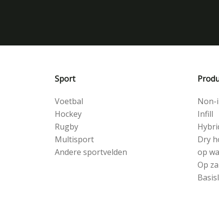
Sport
Produ
Voetbal
Non-in
Hockey
Infill
Rugby
Hybri
Multisport
Dry h
Andere sportvelden
op wa
Op za
Basis