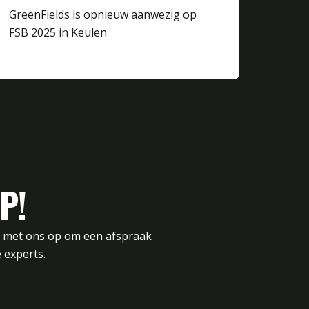
GreenFields is opnieuw aanwezig op
FSB 2025 in Keulen
P!
t met ons op om een afspraak
 experts.