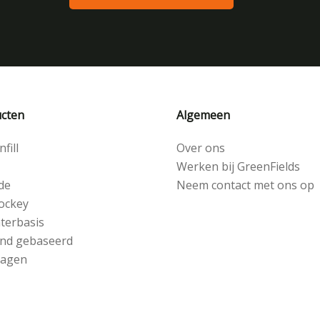
cten
Algemeen
fill
Over ons
Werken bij GreenFields
de
Neem contact met ons op
ockey
terbasis
nd gebaseerd
lagen