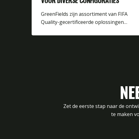
VOOR DIVERSE CONFIGURATIES
GreenFields zijn assortiment van FIFA
Quality-gecertificeerde oplossingen…
NE
Zet de eerste stap naar de ontw
te maken vo