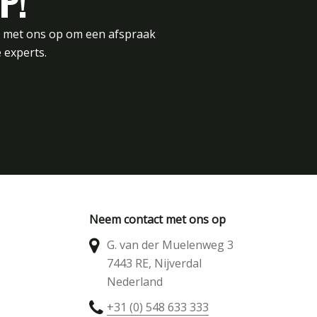
P!
t met ons op om een afspraak
 experts.
Neem contact met ons op
G. van der Muelenweg 3
7443 RE, Nijverdal
Nederland
+31 (0) 548 633 333