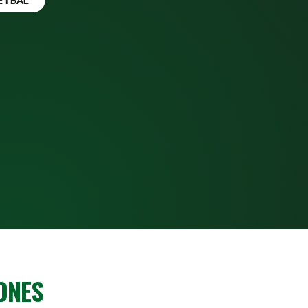
ETBAL
DNES