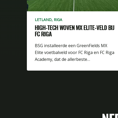
LETLAND, RIGA
HIGH-TECH WOVEN MX ELITE-VELD BIJ
FC RIGA
BSG installeerde een GreenFields MX
Elite voetbalveld voor FC Riga en FC Riga
Academy, dat de allerbeste…