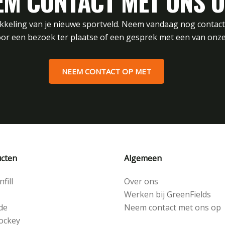
EM CONTACT MET ONS O
ikkeling van je nieuwe sportveld. Neem vandaag nog contac
or een bezoek ter plaatse of een gesprek met een van onze
NEEM CONTACT OP MET
cten
Algemeen
fill
Over ons
Werken bij GreenFields
de
Neem contact met ons op
ockey