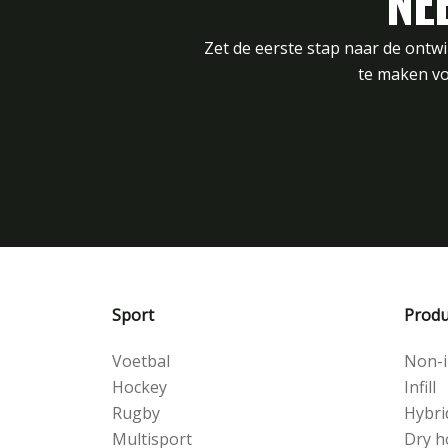
NE
Zet de eerste stap naar de ontw
te maken vo
Sport
Produ
Voetbal
Non-in
Hockey
Infill
Rugby
Hybri
Multisport
Dry h