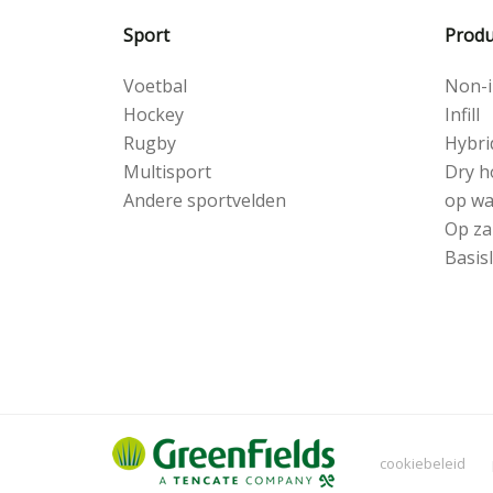
Sport
Produ
Voetbal
Non-in
Hockey
Infill
Rugby
Hybri
Multisport
Dry h
Andere sportvelden
op wa
Op za
Basis
cookiebeleid