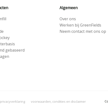
cten
Algemeen
fill
Over ons
Werken bij GreenFields
de
Neem contact met ons op
ockey
terbasis
nd gebaseerd
lagen
Co
privacyverklaring
voorwaarden, condities en disclaimer