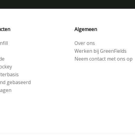
cten
Algemeen
fill
Over ons
Werken bij GreenFields
de
Neem contact met ons op
ockey
terbasis
nd gebaseerd
lagen