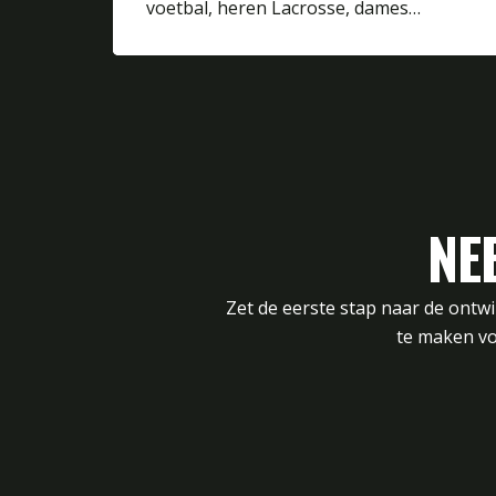
voetbal, heren Lacrosse, dames…
NE
Zet de eerste stap naar de ontw
te maken vo