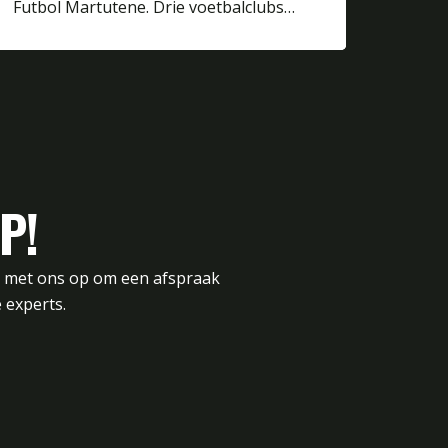
Futbol Martutene. Drie voetbalclubs…
P!
t met ons op om een afspraak
 experts.