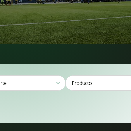
rte
Producto
americano1
Béisbol2
Evol
Fútbol79
2
Gama
Hockey21
Lacrosse3
Multideporte8
Puro
Rugby16
Tenis1
10