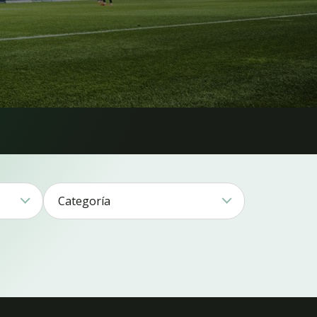
Categoría
DT1
Combinaciones
ución11
Híbrido17
15
PE2
arena1
5