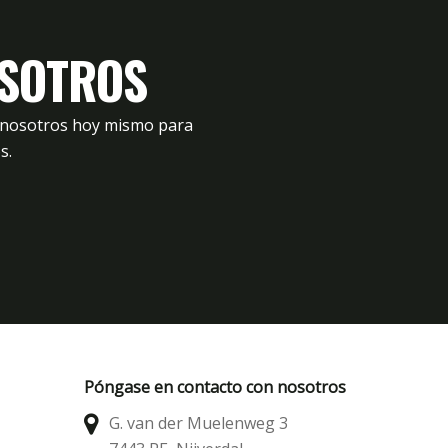
mechones
TX10
Relleno
OSOTROS
agua11
agua3
n nosotros hoy mismo para
Tejido7
s.
Póngase en contacto con nosotros
G. van der Muelenweg 3