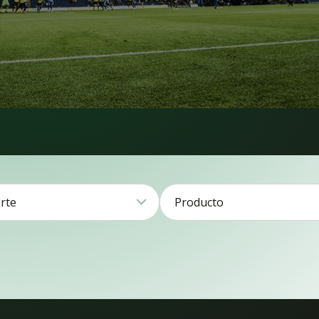
rte
Producto
americano1
Béisbol2
Evol
Fútbol79
2
Gama
Hockey21
Lacrosse3
Multideporte8
Puro
Rugby16
Tenis1
10