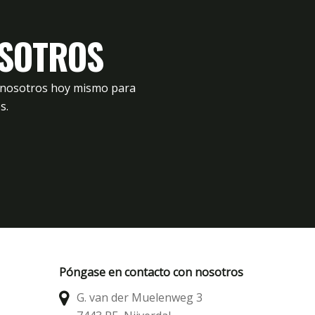
mechones
TX10
Relleno
OSOTROS
agua11
agua3
n nosotros hoy mismo para
Tejido7
s.
Póngase en contacto con nosotros
G. van der Muelenweg 3