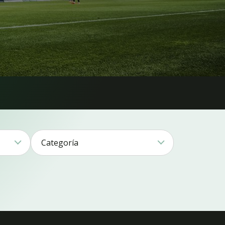
Categoría
DT1
Combinaciones
ución11
Híbrido17
15
PE2
arena1
5