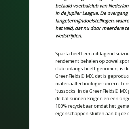
betaald voetbalclub van Nederlan
in de Jupiler League. De overgang
langetermijndoelstellingen, waaro
het veld, dat nu door meerdere t
wedstrijden.
Sparta heeft een uitdagend seizoe
rendement behalen op zowel sporti
club onlangs heeft genomen, is d
GreenFields® MX, dat is geprodu
materiaaltechnologieconcern TenC
'tussocks' in de GreenFields® MX
de bal kunnen krijgen en een ong
100% recyclebaar omdat het gemaak
eigenschappen sluiten aan bij de