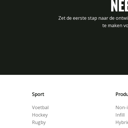
NE
Zet de eerste stap naar de ontw
te maken vo
Sport
Produ
Voetbal
Non-in
Hockey
Infill
Rugby
Hybri