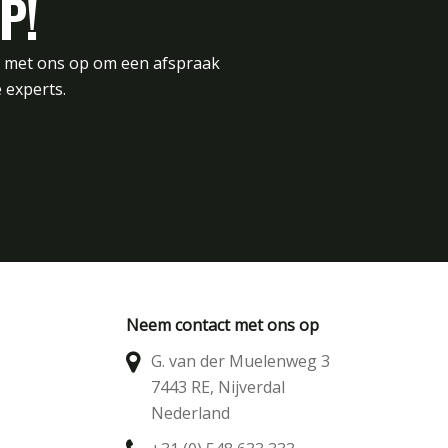
P!
t met ons op om een afspraak
 experts.
Neem contact met ons op
G. van der Muelenweg 3
7443 RE, Nijverdal
Nederland