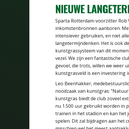
NIEUWE LANGETE
Sparta Rotterdam-voorzitter Rob 
inkomstenbronnen aanboren. Met 
intensiever gebruiken, en niet all
langetermijndenken. Het is ook d
kunstgrassysteem van dit momen
vezel. We zijn een fantastische clu
gevoel, die trots, willen we weer u
kunstgrasveld is een investering i
Leo Beenhakker, medebestuurslid 
noodzaak van kunstgras: "Natuurli
kunstgras biedt de club zoveel extr
nu 1.500 uur gebruikt worden in pl
trainen in het stadion en kan het
spelen. Dit zal bijdragen aan het 
misschien wel het meest aantrekkel