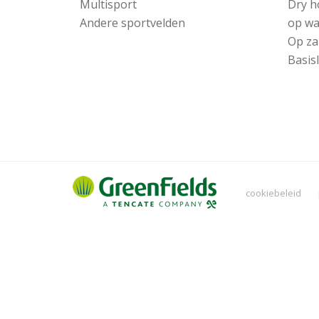
Multisport
Dry h
Andere sportvelden
op wa
Op za
Basis
cookiebeleid