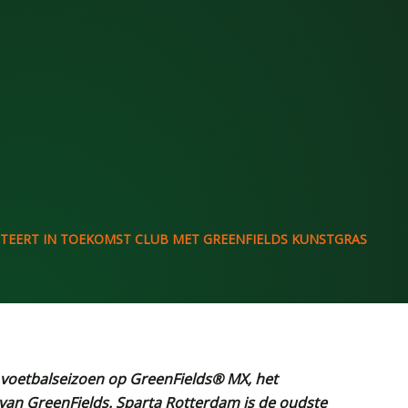
TEERT IN TOEKOMST CLUB MET GREENFIELDS KUNSTGRAS
voetbalseizoen op GreenFields® MX, het
an GreenFields. Sparta Rotterdam is de oudste