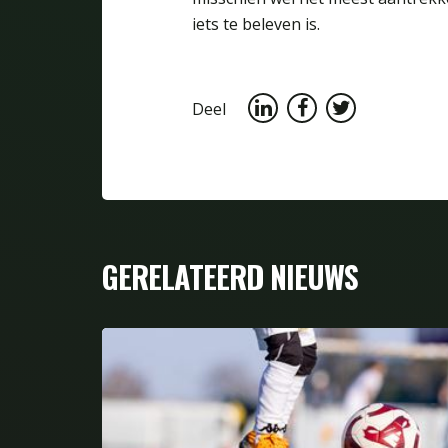
iets te beleven is.
Deel
GERELATEERD NIEUWS