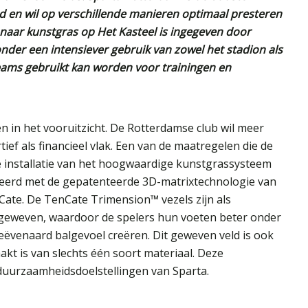
d en wil op verschillende manieren optimaal presteren
 naar kunstgras op Het Kasteel is ingegeven door
nder een intensiever gebruik van zowel het stadion als
eams gebruikt kan worden voor trainingen en
n in het vooruitzicht. De Rotterdamse club wil meer
ef als financieel vlak. Een van de maatregelen die de
e installatie van het hoogwaardige kunstgrassysteem
ceerd met de gepatenteerde 3D-matrixtechnologie van
ate. De TenCate Trimension™ vezels zijn als
 geweven, waardoor de spelers hun voeten beter onder
eëvenaard balgevoel creëren. Dit geweven veld is ook
t is van slechts één soort materiaal. Deze
 duurzaamheidsdoelstellingen van Sparta.