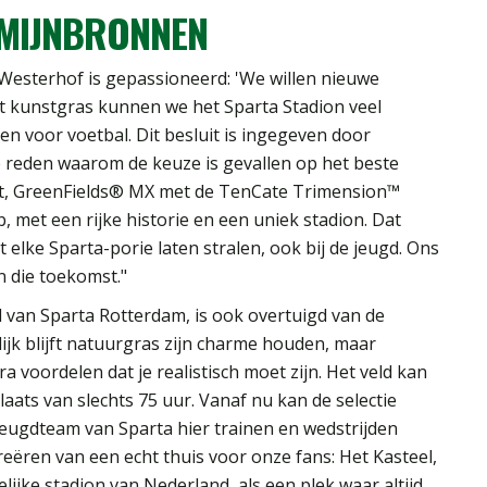
RMIJNBRONNEN
Westerhof is gepassioneerd: 'We willen nieuwe
kunstgras kunnen we het Sparta Stadion veel
een voor voetbal. Dit besluit is ingegeven door
e reden waarom de keuze is gevallen op het beste
t, GreenFields® MX met de TenCate Trimension™
b, met een rijke historie en een uniek stadion. Dat
it elke Sparta-porie laten stralen, ook bij de jeugd. Ons
n die toekomst."
van Sparta Rotterdam, is ook overtuigd van de
jk blijft natuurgras zijn charme houden, maar
a voordelen dat je realistisch moet zijn. Het veld kan
aats van slechts 75 uur. Vanaf nu kan de selectie
 jeugdteam van Sparta hier trainen en wedstrijden
creëren van een echt thuis voor onze fans: Het Kasteel,
ijke stadion van Nederland, als een plek waar altijd