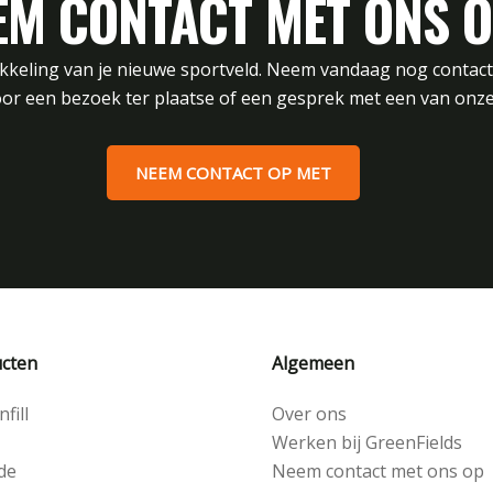
EM CONTACT MET ONS O
ikkeling van je nieuwe sportveld. Neem vandaag nog contac
or een bezoek ter plaatse of een gesprek met een van onze
NEEM CONTACT OP MET
cten
Algemeen
fill
Over ons
Werken bij GreenFields
de
Neem contact met ons op