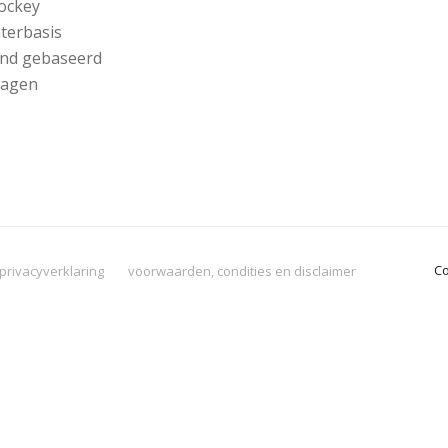
ockey
terbasis
nd gebaseerd
lagen
Co
privacyverklaring
voorwaarden, condities en disclaimer