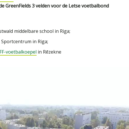
erde GreenFields 3 velden voor de Letse voetbalbond
stwald middelbare school in Riga;
h Sportcentrum in Riga;
LFF-voetbalkoepel
in Rēzekne