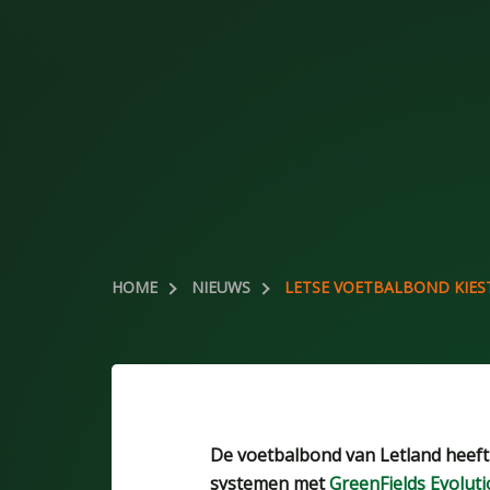
HOME
NIEUWS
LETSE VOETBALBOND KIES
De voetbalbond van Letland heeft 
systemen met
GreenFields Evolut