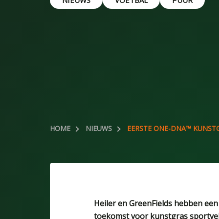
NIEUWS
VOETBAL
PUUR
HOME
NIEUWS
EERSTE ONE-DNA™ KUNSTG
Heiler en GreenFields hebben een
toekomst voor kunstgras sportvel