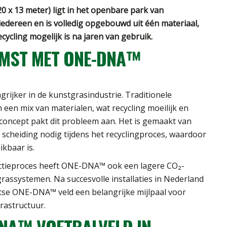
(20 x 13 meter) ligt in het openbare park van
 iedereen en is volledig opgebouwd uit één materiaal,
ecycling mogelijk is na jaren van gebruik.
MST MET ONE-DNA™
ijker in de kunstgrasindustrie. Traditionele
 een mix van materialen, wat recycling moeilijk en
concept pakt dit probleem aan. Het is gemaakt van
n scheiding nodig tijdens het recyclingproces, waardoor
ikbaar is.
uctieproces heeft ONE-DNA™ ook een lagere CO₂-
rassystemen. Na succesvolle installaties in Nederland
uitse ONE-DNA™ veld een belangrijke mijlpaal voor
rastructuur.
DNA™ VOETBALVELD IN