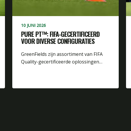
10 JUNI 2026
PURE PT™: FIFA-GECERTIFICEERD
VOOR DIVERSE CONFIGURATIES
GreenFields zijn assortiment van FIFA
Quality-gecertificeerde oplossingen…