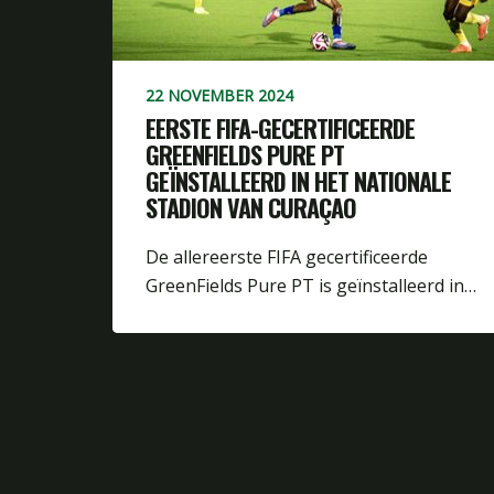
22 NOVEMBER 2024
EERSTE FIFA-GECERTIFICEERDE
GREENFIELDS PURE PT
GEÏNSTALLEERD IN HET NATIONALE
STADION VAN CURAÇAO
De allereerste FIFA gecertificeerde
GreenFields Pure PT is geïnstalleerd in…