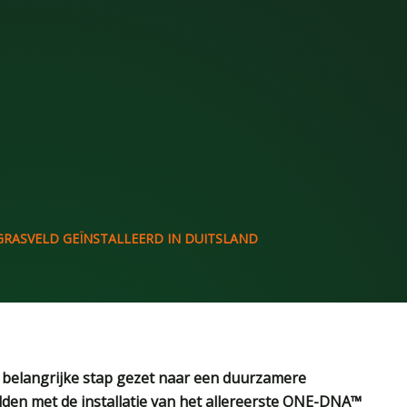
RASVELD GEÏNSTALLEERD IN DUITSLAND
 belangrijke stap gezet naar een duurzamere
den met de installatie van het allereerste ONE-DNA™