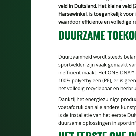
veld in Duitsland. Het kleine veld 
Harsewinkel, is toegankelijk voor
waardoor efficiënte en volledige r
DUURZAME TOEKO
Duurzaamheid wordt steeds belangr
sportvelden zijn vaak gemaakt van
inefficiënt maakt. Het ONE-DNA™ 
100% polyethyleen (PE), er is gee
het volledig recyclebaar en herbru
Dankzij het energiezuinige prod
voetafdruk dan alle andere kunstg
is de installatie van het eerste D
duurzame oplossingen in sportinf
HET EERSTE ONE-