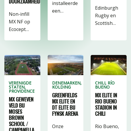
DUURZAAMHEID
installeerde
22
3
Edinburgh
een…
Non-infill
15
48
Rugby en
MX NF op
Scottish…
19
2
Ecocept…
13
VERENIGDE
DENEMARKEN,
CHILI, RÍO
STATEN,
KOLDING
BUENO
PROVIDENCE
GREENFIELDS
MX ELITE IN
MX GEWEVEN
MX ELITE EN
RIO BUENO
VELD BIJ
DT ELITE BIJ
STADION IN
MOSES
FYNSK ARENA
CHILI
BROWN
SCHOOL /
Onze
Rio Bueno,
CAMPANELLA