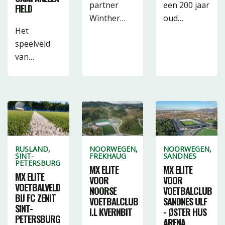
partner
een 200 jaar
FIELD
Winther…
oud…
Het
speelveld
van…
RUSLAND,
NOORWEGEN,
NOORWEGEN,
SINT-
FREKHAUG
SANDNES
PETERSBURG
MX ELITE
MX ELITE
MX ELITE
VOOR
VOOR
VOETBALVELD
NOORSE
VOETBALCLUB
BIJ FC ZENIT
VOETBALCLUB
SANDNES ULF
SINT-
I.L KVERNBIT
- ØSTER HUS
PETERSBURG
ARENA