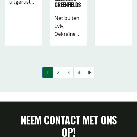
uitgerust…
GREENFIELDS
Net buiten
Lviv,
Oekraïne…
1
2
3
4
NEEM CONTACT MET ONS
OP!