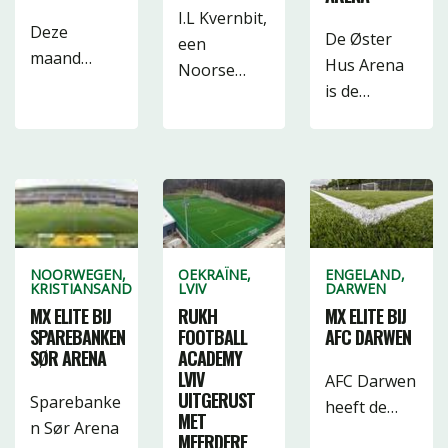
I.L Kvernbit,
Deze
De Øster
een
maand…
Hus Arena
Noorse…
is de…
NOORWEGEN,
OEKRAÏNE,
ENGELAND,
KRISTIANSAND
LVIV
DARWEN
MX ELITE BIJ
RUKH
MX ELITE BIJ
SPAREBANKEN
FOOTBALL
AFC DARWEN
SØR ARENA
ACADEMY
LVIV
AFC Darwen
UITGERUST
Sparebanke
heeft de…
MET
n Sør Arena
MEERDERE