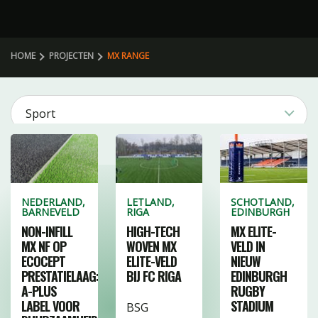
HOME
PROJECTEN
MX RANGE
Sport
2
Product
3
106
4
NEDERLAND,
LETLAND,
SCHOTLAND,
BARNEVELD
RIGA
EDINBURGH
Categorie
20
27
NON-INFILL
HIGH-TECH
MX ELITE-
MX NF OP
WOVEN MX
VELD IN
41
3
1
ECOCEPT
ELITE-VELD
NIEUW
FILTERS WISSEN
PRESTATIELAAG:
BIJ FC RIGA
EDINBURGH
10
39
19
A-PLUS
RUGBY
16
1
4
LABEL VOOR
STADIUM
BSG