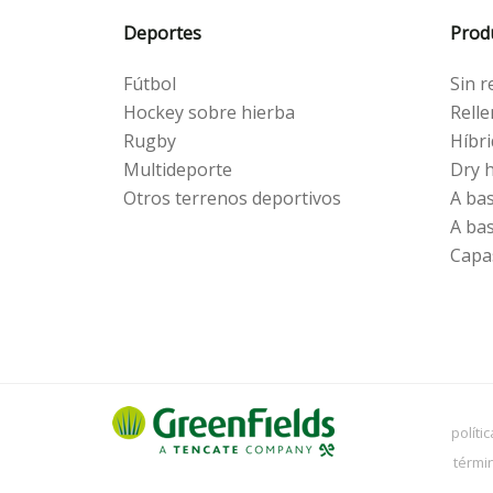
Deportes
Prod
Fútbol
Sin r
Hockey sobre hierba
Rell
Rugby
Híbr
Multideporte
Dry 
Otros terrenos deportivos
A ba
A ba
Capa
políti
térmi