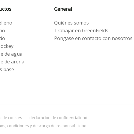
uctos
General
elleno
Quiénes somos
eno
Trabajar en GreenFields
ido
Póngase en contacto con nosotros
hockey
se de agua
se de arena
s base
ca de cookies
declaración de confidencialidad
nos, condiciones y descargo de responsabilidad