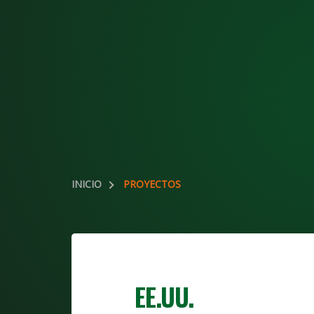
INICIO
PROYECTOS
EE.UU.