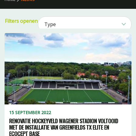
Filters openen
Type
Nieuws51
Sport
Football1
Product
Honkbal2
Football79
Hockey21
Lacrosse3
Bereik1
Multisport8
Rugby16
Categorie
Tennis1
Evolutie11
-serie 2
combinaties17
PE2
FILTERS WISSEN
Zuiver5
15 SEPTEMBER 2022
10
Hybride17
15
RENOVATIE HOCKEYVELD WAGENER STADION VOLTOOID
TX10
MET DE INSTALLATIE VAN GREENFIELDS TX ELITE EN
XtraGrass18
zandbasis1
ECOCEPT BASE