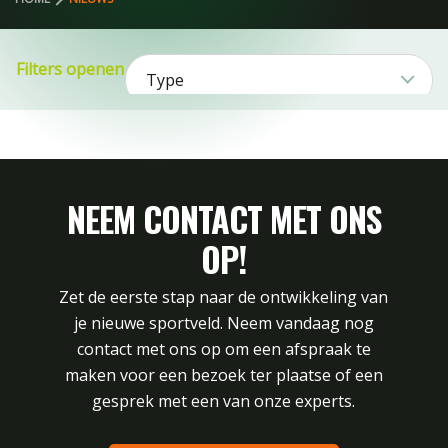
Filters openen
Type
Nieuws51
Sport
NEEM CONTACT MET ONS
Football1
Product
Honkbal2
OP!
Football79
Hockey21
Lacrosse3
Bereik1
Multisport8
Rugby16
Categorie
Zet de eerste stap naar de ontwikkeling van
Tennis1
Evolutie11
-serie 2
je nieuwe sportveld. Neem vandaag nog
combinaties17
contact met ons op om een afspraak te
PE2
FILTERS WISSEN
Zuiver5
maken voor een bezoek ter plaatse of een
10
Hybride17
15
gesprek met een van onze experts.
TX10
XtraGrass18
zandbasis1